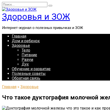
Перейти
Search
к
for:
содержанию
Здоровья и ЗОЖ
Интернет-журнал о полезных привычках и ЗОЖ
Главная
Дом и ребенок
Здоровье
Тело
Питание
Разум
Дух
Обучение и развитие
Полезные советы
Обратная связь
Главная
»
Здоровье
Что такое дуктография молочной же