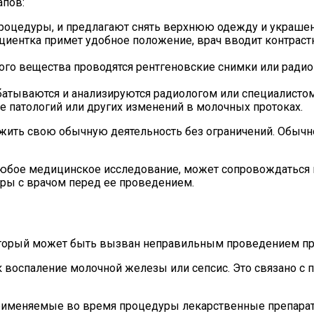
апов:
 процедуры, и предлагают снять верхнюю одежду и украше
пациентка примет удобное положение, врач вводит контра
ого вещества проводятся рентгеновские снимки или ради
батываются и анализируются радиологом или специалисто
е патологий или других изменений в молочных протоках.
ить свою обычную деятельность без ограничений. Обычн
и любое медицинское исследование, может сопровождатьс
ры с врачом перед ее проведением.
оторый может быть вызван неправильным проведением п
 воспаление молочной железы или сепсис. Это связано с
применяемые во время процедуры лекарственные препарат