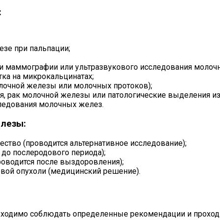
:
зе при пальпации;
и маммографии или ультразвукового исследования молоч
ка на микрокальцинатах;
олочной железы или молочных протоков);
я, рак молочной железы или патологические выделения из
ледования молочных желез.
елезы:
ество (проводится альтернативное исследование);
до послеродового периода);
оводится после выздоровления);
овой опухоли (медицинский решение).
ходимо соблюдать определенные рекомендации и проходи