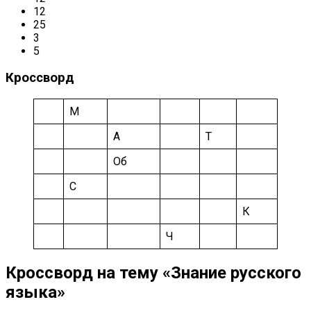
12
25
3
5
Кроссворд
М
А
Т
Об
С
К
Ч
Кроссворд на тему «Знание русского
языка»