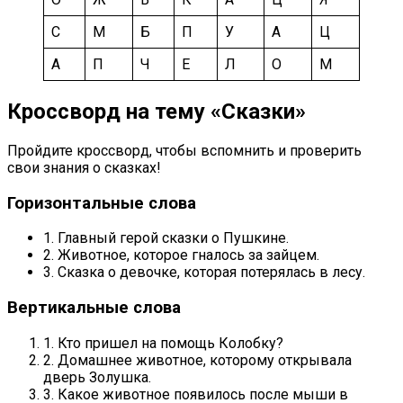
С
М
Б
П
У
А
Ц
А
П
Ч
Е
Л
О
М
Кроссворд на тему «Сказки»
Пройдите кроссворд, чтобы вспомнить и проверить
свои знания о сказках!
Горизонтальные слова
1. Главный герой сказки о Пушкине.
2. Животное, которое гналось за зайцем.
3. Сказка о девочке, которая потерялась в лесу.
Вертикальные слова
1. Кто пришел на помощь Колобку?
2. Домашнее животное, которому открывала
дверь Золушка.
3. Какое животное появилось после мыши в