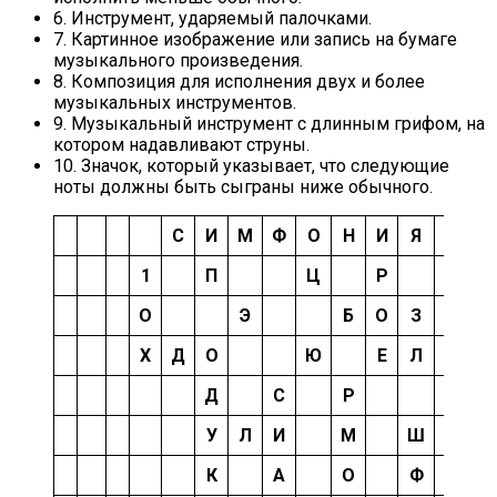
6. Инструмент, ударяемый палочками.
7. Картинное изображение или запись на бумаге
музыкального произведения.
8. Композиция для исполнения двух и более
музыкальных инструментов.
9. Музыкальный инструмент с длинным грифом, на
котором надавливают струны.
10. Значок, который указывает, что следующие
ноты должны быть сыграны ниже обычного.
С
И
М
Ф
О
Н
И
Я
Л
1
П
Ц
Р
М
О
Э
Б
О
З
Б
Х
Д
О
Ю
Е
Л
Е
К
Д
С
Р
У
Л
И
М
Ш
У
М
К
А
О
Ф
О
Ф