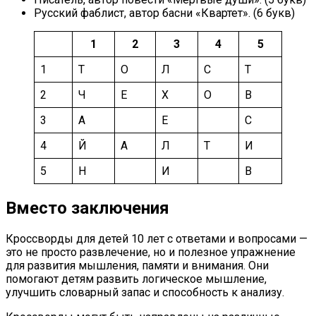
Русский фаблист, автор басни «Квартет». (6 букв)
1
2
3
4
5
1
Т
О
Л
С
Т
2
Ч
Е
Х
О
В
3
А
Е
С
4
Й
А
Л
Т
И
5
Н
И
В
Вместо заключения
Кроссворды для детей 10 лет с ответами и вопросами —
это не просто развлечение, но и полезное упражнение
для развития мышления, памяти и внимания. Они
помогают детям развить логическое мышление,
улучшить словарный запас и способность к анализу.