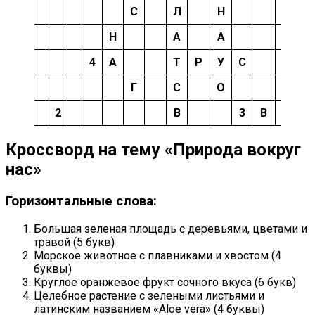
С
Л
Н
Н
А
А
4
А
Т
Р
У
С
Г
С
О
2
В
3
В
И
О
Кроссворд на тему «Природа вокруг
нас»
Горизонтальные слова:
Большая зеленая площадь с деревьями, цветами и
травой (5 букв)
Морское животное с плавниками и хвостом (4
буквы)
Круглое оранжевое фрукт сочного вкуса (6 букв)
Целебное растение с зелеными листьями и
латинским названием «Aloe vera» (4 буквы)