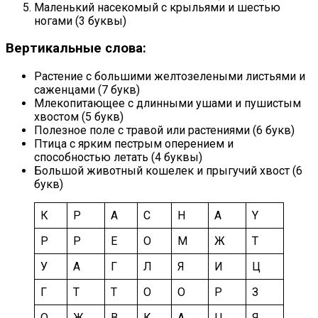
Маленький насекомый с крыльями и шестью
ногами (3 буквы)
Вертикальные слова:
Растение с большими желтозелеными листьями и
саженцами (7 букв)
Млекопитающее с длинными ушами и пушистым
хвостом (5 букв)
Полезное поле с травой или растениями (6 букв)
Птица с ярким пестрым оперением и
способностью летать (4 буквы)
Большой животный кошелек и прыгучий хвост (6
букв)
К
Р
А
С
Н
А
Y
Р
Р
Е
О
М
Ж
Т
У
А
Г
Л
Я
И
Ц
Г
Т
Т
О
О
Р
З
О
Ж
В
К
А
Ц
Я