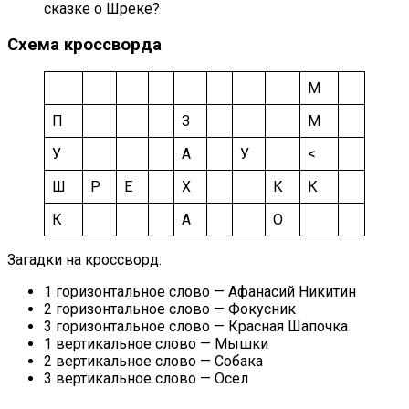
сказке о Шреке?
Схема кроссворда
M
П
З
М
У
А
У
<
Ш
Р
Е
Х
К
К
К
А
О
Загадки на кроссворд:
1 горизонтальное слово — Афанасий Никитин
2 горизонтальное слово — Фокусник
3 горизонтальное слово — Красная Шапочка
1 вертикальное слово — Мышки
2 вертикальное слово — Собака
3 вертикальное слово — Осел