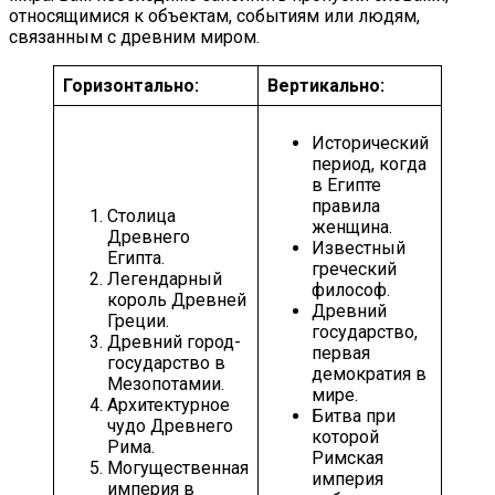
относящимися к объектам, событиям или людям,
связанным с древним миром.
Горизонтально:
Вертикально:
Исторический
период, когда
в Египте
правила
Столица
женщина.
Древнего
Известный
Египта.
греческий
Легендарный
философ.
король Древней
Древний
Греции.
государство,
Древний город-
первая
государство в
демократия в
Мезопотамии.
мире.
Архитектурное
Битва при
чудо Древнего
которой
Рима.
Римская
Могущественная
империя
империя в