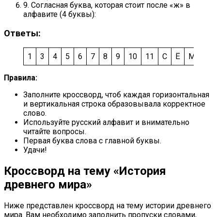
9. Согласная буква, которая стоит после «ж» в
алфавите (4 буквы):
Ответы:
1
3
4
5
6
7
8
9
10
11
С
Ё
M
q
Правила:
Заполните кроссворд, чтоб каждая горизонтальная
и вертикальная строка образовывала корректное
слово.
Используйте русский алфавит и внимательно
читайте вопросы.
Первая буква слова с главной буквы.
Удачи!
Кроссворд на тему «История
древнего мира»
Ниже представлен кроссворд на тему истории древнего
мира. Вам необходимо заполнить пропуски словами,