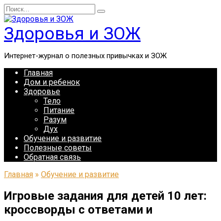
Перейти
Search
к
for:
содержанию
Здоровья и ЗОЖ
Интернет-журнал о полезных привычках и ЗОЖ
Главная
Дом и ребенок
Здоровье
Тело
Питание
Разум
Дух
Обучение и развитие
Полезные советы
Обратная связь
Главная
»
Обучение и развитие
Игровые задания для детей 10 лет:
кроссворды с ответами и