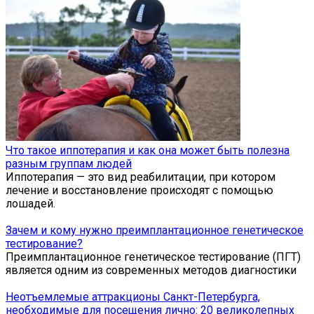
Что такое иппотерапия и как она может быть полезна
разным группам людей
Иппотерапия — это вид реабилитации, при котором
лечение и восстановление происходят с помощью
лошадей.
Зачем и кому нужно преимплантационное генетическое
тестирование?
Преимплантационное генетическое тестирование (ПГТ)
является одним из современных методов диагностики
Неотъемлемые аттракционы Санкт-Петербурга,
необходимые для посещения лично: 20 великолепных