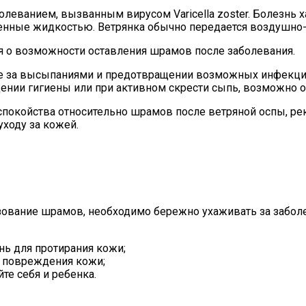
олеванием, вызванным вирусом Varicella zoster. Болезнь 
нные жидкостью. Ветрянка обычно передается воздушно-к
я о возможности оставления шрамов после заболевания.
оде за высыпаниями и предотвращении возможных инфекци
дении гигиены или при активном скрести сыпь, возможно 
спокойства относительно шрамов после ветряной оспы, ре
ходу за кожей.
зование шрамов, необходимо бережно ухаживать за забо
нь для протирания кожи;
ь повреждения кожи;
те себя и ребенка.