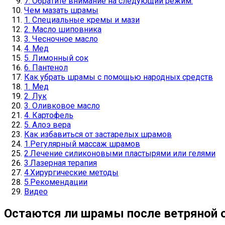
7. Обратите внимание на следующий режим:
Чем мазать шрамы
1. Специальные кремы и мази
2. Масло шиповника
3. Чесночное масло
4. Мед
5. Лимонный сок
6. Пантенол
Как убрать шрамы с помощью народных средств
1. Мед
2. Лук
3. Оливковое масло
4. Картофель
5. Алоэ вера
Как избавиться от застарелых шрамов
1.Регулярный массаж шрамов
2.Лечение силиконовыми пластырями или гелями
3.Лазерная терапия
4.Хирургические методы
5.Рекомендации
Видео
Остаются ли шрамы после ветряной 