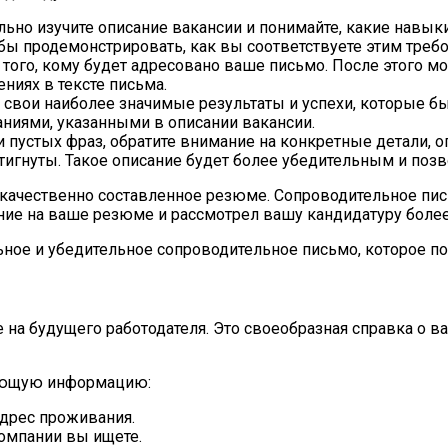
ьно изучите описание вакансии и понимайте, какие навыки
ы продемонстрировать, как вы соответствуете этим треб
 того, кому будет адресовано ваше письмо. После этого м
ниях в тексте письма.
свои наиболее значимые результаты и успехи, которые бы
аниями, указанными в описании вакансии.
пустых фраз, обратите внимание на конкретные детали, о
тигнуты. Такое описание будет более убедительным и поз
т качественно составленное резюме. Сопроводительное п
ние на ваше резюме и рассмотрел вашу кандидатуру более
ьное и убедительное сопроводительное письмо, которое п
е на будущего работодателя. Это своеобразная справка о 
дующую информацию:
дрес проживания.
омпании вы ищете.