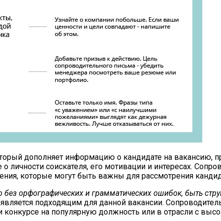
оторый дополняет информацию о кандидате на вакансию, п
 о личности соискателя, его мотивации и интересах. Сопр
ения, которые могут быть важны для рассмотрения канди
 без орфографических и грамматических ошибок, быть стр
ат является подходящим для данной вакансии. Сопроводит
ри конкурсе на популярную должность или в отрасли с выс