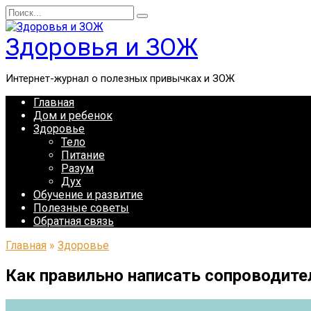
Перейти
Search
к
for:
содержанию
Здоровья и ЗОЖ
Интернет-журнал о полезных привычках и ЗОЖ
Главная
Дом и ребенок
Здоровье
Тело
Питание
Разум
Дух
Обучение и развитие
Полезные советы
Обратная связь
Главная
»
Здоровье
Как правильно написать сопроводите