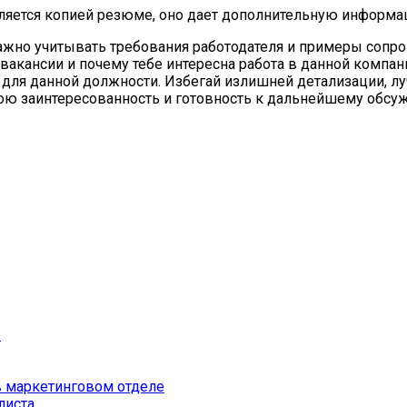
вляется копией резюме, оно дает дополнительную информа
ажно учитывать требования работодателя и примеры сопро
о вакансии и почему тебе интересна работа в данной компа
ы для данной должности. Избегай излишней детализации, л
вою заинтересованность и готовность к дальнейшему обс
о
в маркетинговом отделе
листа