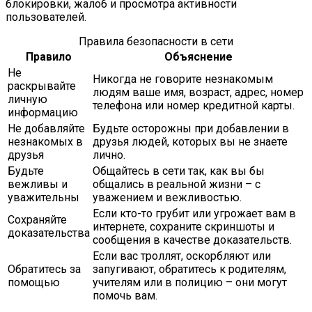
блокировки, жалоб и просмотра активности
пользователей.
Правила безопасности в сети
Правило
Объяснение
Не
Никогда не говорите незнакомым
раскрывайте
людям ваше имя, возраст, адрес, номер
личную
телефона или номер кредитной карты.
информацию
Не добавляйте
Будьте осторожны при добавлении в
незнакомых в
друзья людей, которых вы не знаете
друзья
лично.
Будьте
Общайтесь в сети так, как вы бы
вежливы и
общались в реальной жизни – с
уважительны
уважением и вежливостью.
Если кто-то грубит или угрожает вам в
Сохраняйте
интернете, сохраните скриншоты и
доказательства
сообщения в качестве доказательств.
Если вас троллят, оскорбляют или
Обратитесь за
запугивают, обратитесь к родителям,
помощью
учителям или в полицию – они могут
помочь вам.