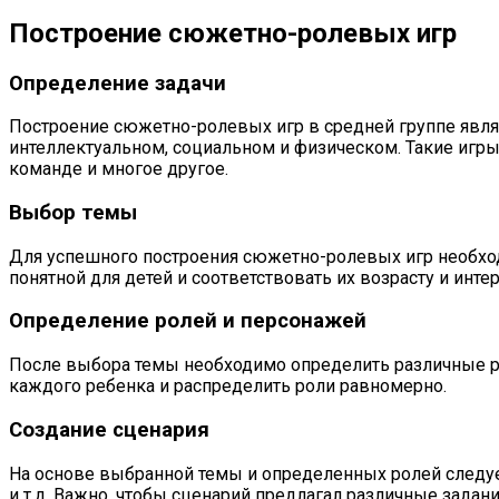
Построение сюжетно-ролевых игр
Определение задачи
Построение сюжетно-ролевых игр в средней группе являе
интеллектуальном, социальном и физическом. Такие игр
команде и многое другое.
Выбор темы
Для успешного построения сюжетно-ролевых игр необход
понятной для детей и соответствовать их возрасту и инте
Определение ролей и персонажей
После выбора темы необходимо определить различные рол
каждого ребенка и распределить роли равномерно.
Создание сценария
На основе выбранной темы и определенных ролей следует
и т.д. Важно, чтобы сценарий предлагал различные задани