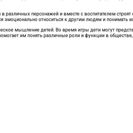
в различных персонажей и вместе с воспитателем строят
ся эмоционально относиться к другим людям и понимать их
ское мышление детей. Во время игры дети могут предст
помогает им понять различные роли и функции в обществе,