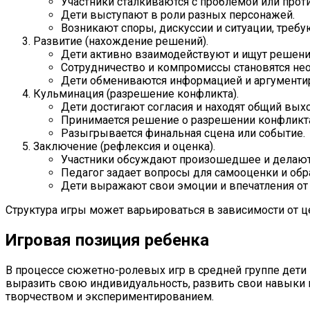
Участники сталкиваются с проблемой или прот
Дети выступают в роли разных персонажей.
Возникают споры, дискуссии и ситуации, треб
Развитие (нахождение решений).
Дети активно взаимодействуют и ищут решен
Сотрудничество и компромиссы становятся н
Дети обмениваются информацией и аргументи
Кульминация (разрешение конфликта).
Дети достигают согласия и находят общий выхо
Принимается решение о разрешении конфликт
Разыгрывается финальная сцена или событие.
Заключение (рефлексия и оценка).
Участники обсуждают произошедшее и делаю
Педагог задает вопросы для самооценки и обра
Дети выражают свои эмоции и впечатления от
Структура игры может варьироваться в зависимости от 
Игровая позиция ребенка
В процессе сюжетно-ролевых игр в средней группе дети 
выразить свою индивидуальность, развить свои навыки и 
творчеством и экспериментированием.