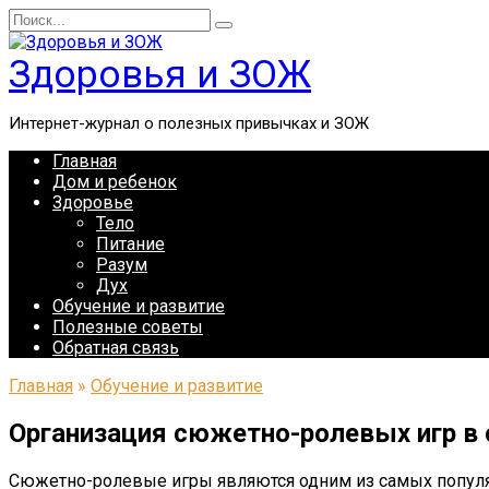
Перейти
Search
к
for:
содержанию
Здоровья и ЗОЖ
Интернет-журнал о полезных привычках и ЗОЖ
Главная
Дом и ребенок
Здоровье
Тело
Питание
Разум
Дух
Обучение и развитие
Полезные советы
Обратная связь
Главная
»
Обучение и развитие
Организация сюжетно-ролевых игр в 
Сюжетно-ролевые игры являются одним из самых популяр