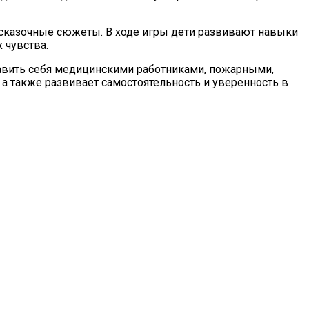
 сказочные сюжеты. В ходе игры дети развивают навыки
 чувства.
авить себя медицинскими работниками, пожарными,
 а также развивает самостоятельность и уверенность в