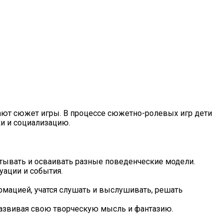
вают сюжет игры. В процессе сюжетно-ролевых игр дети
и и социализацию.
пытывать и осваивать разные поведенческие модели.
уации и события.
рмацией, учатся слушать и выслушивать, решать
развивая свою творческую мысль и фантазию.