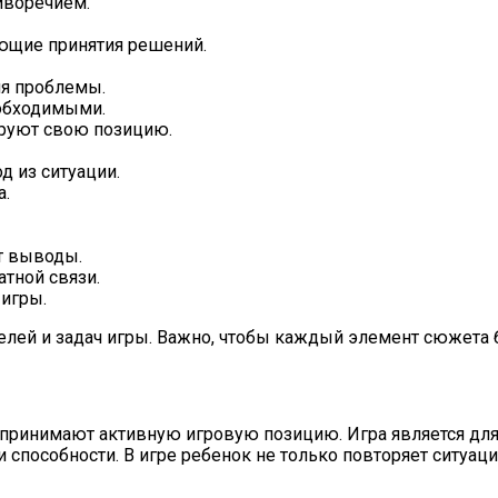
иворечием.
ующие принятия решений.
ия проблемы.
еобходимыми.
руют свою позицию.
д из ситуации.
а.
т выводы.
тной связи.
 игры.
целей и задач игры. Важно, чтобы каждый элемент сюжета
принимают активную игровую позицию. Игра является для 
способности. В игре ребенок не только повторяет ситуаци