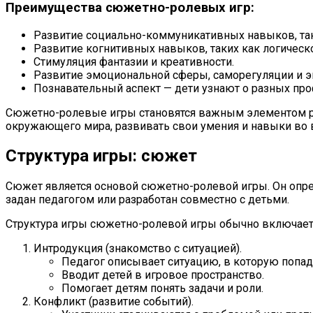
Преимущества сюжетно-ролевых игр:
Развитие социально-коммуникативных навыков, так
Развитие когнитивных навыков, таких как логичес
Стимуляция фантазии и креативности.
Развитие эмоциональной сферы, саморегуляции и э
Познавательный аспект — дети узнают о разных проф
Сюжетно-ролевые игры становятся важным элементом раз
окружающего мира, развивать свои умения и навыки во 
Структура игры: сюжет
Сюжет является основой сюжетно-ролевой игры. Он опре
задан педагогом или разработан совместно с детьми.
Структура игры сюжетно-ролевой игры обычно включает
Интродукция (знакомство с ситуацией).
Педагог описывает ситуацию, в которую попад
Вводит детей в игровое пространство.
Помогает детям понять задачи и роли.
Конфликт (развитие событий).