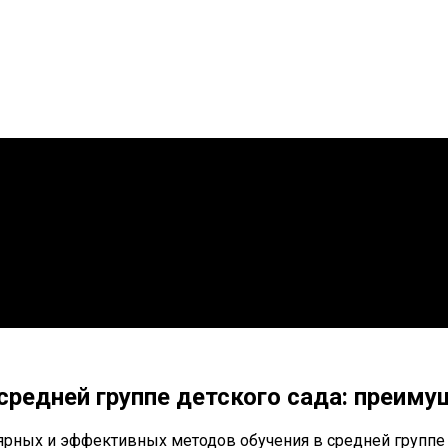
средней группе детского сада: преим
ных и эффективных методов обучения в средней группе д