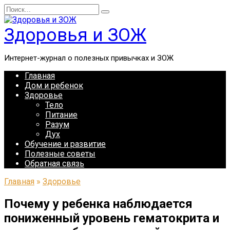
Перейти
Search
к
for:
содержанию
Здоровья и ЗОЖ
Интернет-журнал о полезных привычках и ЗОЖ
Главная
Дом и ребенок
Здоровье
Тело
Питание
Разум
Дух
Обучение и развитие
Полезные советы
Обратная связь
Главная
»
Здоровье
Почему у ребенка наблюдается
пониженный уровень гематокрита и