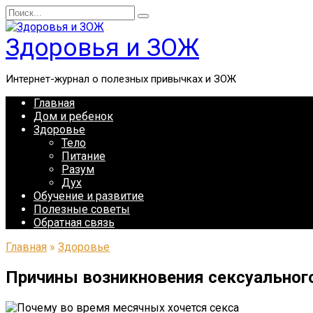
Перейти
Search
к
for:
содержанию
Здоровья и ЗОЖ
Интернет-журнал о полезных привычках и ЗОЖ
Главная
Дом и ребенок
Здоровье
Тело
Питание
Разум
Дух
Обучение и развитие
Полезные советы
Обратная связь
Главная
»
Здоровье
Причины возникновения сексуальног