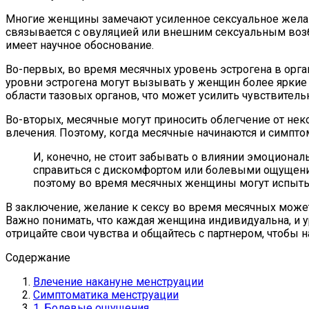
Многие женщины замечают усиленное сексуальное желан
связывается с овуляцией или внешним сексуальным возб
имеет научное обоснование.
Во-первых, во время месячных уровень эстрогена в орг
уровни эстрогена могут вызывать у женщин более яркие
области тазовых органов, что может усилить чувствитель
Во-вторых, месячные могут приносить облегчение от не
влечения. Поэтому, когда месячные начинаются и симп
И, конечно, не стоит забывать о влиянии эмоционал
справиться с дискомфортом или болевыми ощущени
поэтому во время месячных женщины могут испытыв
В заключение, желание к сексу во время месячных мож
Важно понимать, что каждая женщина индивидуальна, и у
отрицайте свои чувства и общайтесь с партнером, чтобы 
Содержание
Влечение накануне менструации
Симптоматика менструации
1. Болевые ощущения