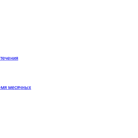
течения
емя месячных