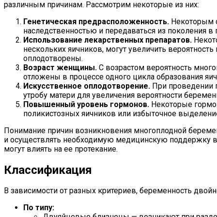
различным причинам. Рассмотрим некоторые из них:
Генетическая предрасположенность.
Некоторым с
наследственностью и передаваться из поколения в 
Использование лекарственных препаратов.
Некото
нескольких яичников, могут увеличить вероятность
оплодотворены.
Возраст женщины.
С возрастом вероятность много
отложены в процессе одного цикла образования яич
Искусственное оплодотворение.
При проведении п
утробу матери для увеличения вероятности беремен
Повышенный уровень гормонов.
Некоторые гормон
поликистозных яичников или избыточное выделение
Понимание причин возникновения многоплодной беремен
и осуществлять необходимую медицинскую поддержку во
могут влиять на ее протекание.
Классификация
В зависимости от разных критериев, беременность дво
По типу:
Двуяйцевые близнецы — возникают при раздел