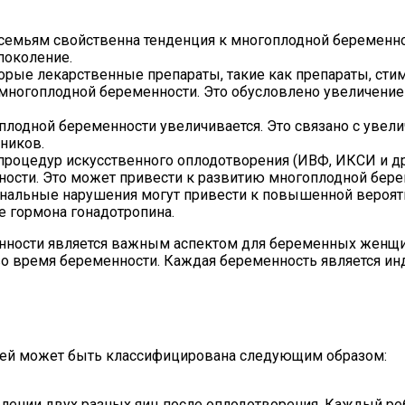
емьям свойственна тенденция к многоплодной беременнос
поколение.
рые лекарственные препараты, такие как препараты, ст
 многоплодной беременности. Это обусловлено увеличение
плодной беременности увеличивается. Это связано с увел
ников.
роцедур искусственного оплодотворения (ИВФ, ИКСИ и др
ности. Это может привести к развитию многоплодной бере
альные нарушения могут привести к повышенной вероятн
 гормона гонадотропина.
ности является важным аспектом для беременных женщин 
 время беременности. Каждая беременность является инд
йней может быть классифицирована следующим образом:
ении двух разных яиц после оплодотворения. Каждый ре