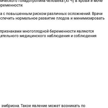
ического гонадотропина человека (ХГЧ) в крови и моче
еременности.
ана с повышенным риском различных осложнений. Врачи
печить нормальное развитие плодов и минимизировать
и признаками многоплодной беременности являются
тщательного медицинского наблюдения и соблюдения
о эмбриона. Такое явление может возникать по