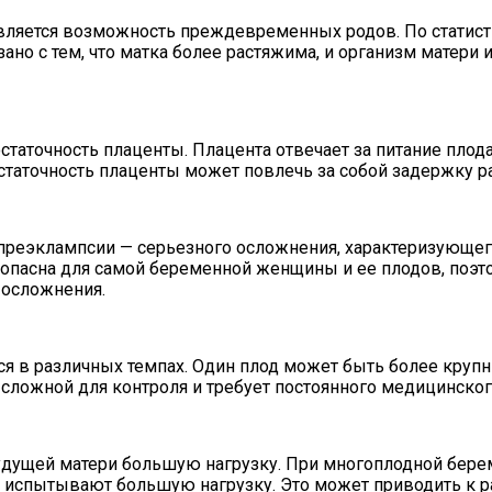
ляется возможность преждевременных родов. По статисти
зано с тем, что матка более растяжима, и организм матер
аточность плаценты. Плацента отвечает за питание плода
статочность плаценты может повлечь за собой задержку 
 преэклампсии — серьезного осложнения, характеризующ
опасна для самой беременной женщины и ее плодов, поэ
 осложнения.
 в различных темпах. Один плод может быть более крупны
 сложной для контроля и требует постоянного медицинско
дущей матери большую нагрузку. При многоплодной берем
ки испытывают большую нагрузку. Это может приводить к 