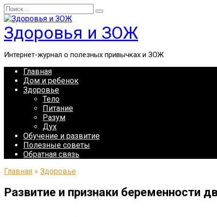
Перейти
Search
к
for:
содержанию
Здоровья и ЗОЖ
Интернет-журнал о полезных привычках и ЗОЖ
Главная
Дом и ребенок
Здоровье
Тело
Питание
Разум
Дух
Обучение и развитие
Полезные советы
Обратная связь
Главная
»
Здоровье
Развитие и признаки беременности дв