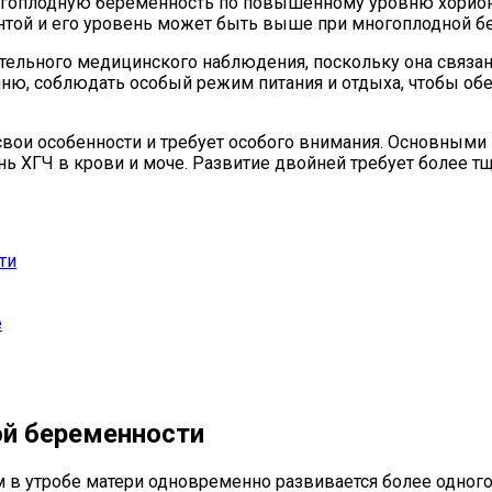
многоплодную беременность по повышенному уровню хорион
нтой и его уровень может быть выше при многоплодной б
ательного медицинского наблюдения, поскольку она связ
 соблюдать особый режим питания и отдыха, чтобы обес
свои особенности и требует особого внимания. Основным
 ХГЧ в крови и моче. Развитие двойней требует более 
ти
е
й беременности
м в утробе матери одновременно развивается более одног