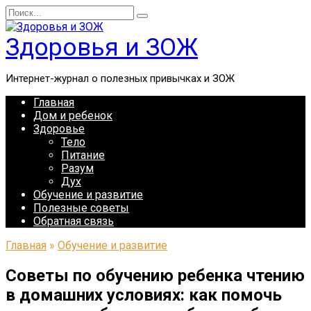
Перейти
Search
к
for:
содержанию
Здоровья и ЗОЖ
Интернет-журнал о полезных привычках и ЗОЖ
Главная
Дом и ребенок
Здоровье
Тело
Питание
Разум
Дух
Обучение и развитие
Полезные советы
Обратная связь
Главная
»
Обучение и развитие
Советы по обучению ребенка чтению
в домашних условиях: как помочь