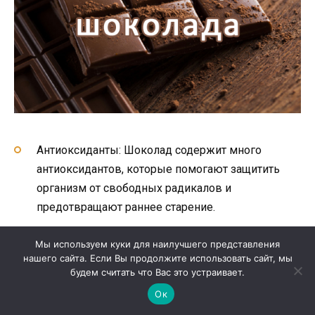
Антиоксиданты: Шоколад содержит много
антиоксидантов, которые помогают защитить
организм от свободных радикалов и
предотвращают раннее старение.
Энергия: Шоколад содержит кофеин и
Мы используем куки для наилучшего представления
теобромин, которые дают энергию и повышают
нашего сайта. Если Вы продолжите использовать сайт, мы
настроение.
будем считать что Вас это устраивает.
Ок
Хорошее настроение: Употребление шоколада