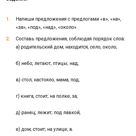
Напиши предложения с предлогами «в», «на»,
«за», «под», «над», «около».
Составь предложения, соблюдая порядок слов:
а) родительский дом; находится; село; около;
б) небо; летают; птицы; над;
в) стол; настояло; мама; под;
г) книга; стоит; на полке; за;
д) ранец; лежит; под лавкой;
е) дом; стоит; на улице; в.