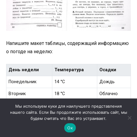
Напишите макет таблицы, содержащий информацию
о погоде на неделю:
День недели
Температура
Осадки
Понедельник
14 °C
Дождь
Вторник
18 °C
Облачно
Среда
22 °C
Солнечно
Мы используем куки для наилучшего представления
нашего сайта. Если Вы продолжите использовать сайт, мы
Четверг
20 °C
Облачно
будем считать что Вас это устраивает.
Ок
Пятница
16 °C
Дождь