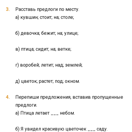
Расставь предлоги по месту.
а) кувшин; стоит; на; столе;
б) девочка; бежит; на; улице;
в) птица; сидит; на; ветке;
г) воробей; летит; над; землей;
д) цветок; растет; под; окном.
Перепиши предложения, вставив пропущенные
предлоги.
а) Птица летает ___ небом.
б) Я увидел красивую цветочек ___ саду.