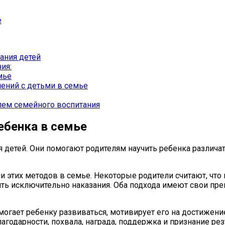
е
ания детей
ия:
мье
ений с детьми в семье
лем семейного воспитания
ебенка в семье
я детей. Они помогают родителям научить ребенка различ
ии этих методов в семье. Некоторые родители считают, ч
ять исключительно наказания. Оба подхода имеют свои пре
огает ребенку развиваться, мотивирует его на достижен
годарности, похвала, награда, поддержка и признание рез