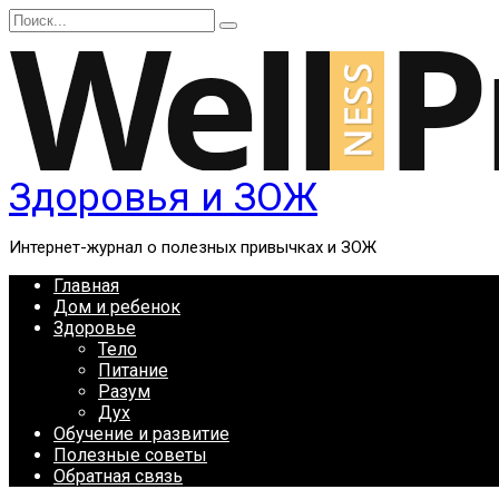
Перейти
Search
к
for:
содержанию
Здоровья и ЗОЖ
Интернет-журнал о полезных привычках и ЗОЖ
Главная
Дом и ребенок
Здоровье
Тело
Питание
Разум
Дух
Обучение и развитие
Полезные советы
Обратная связь