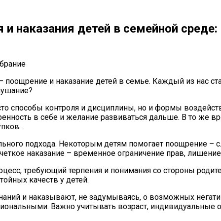
 и наказания детей в семейной среде
 поощрение и наказание детей в семье. Каждый из нас ста
лушание?
осто способы контроля и дисциплины, но и формы воздейст
ренность в себе и желание развиваться дальше. В то же 
упков.
льного подхода. Некоторым детям помогает поощрение – 
четкое наказание – временное ограничение прав, лишени
роцесс, требующий терпения и понимания со стороны роди
ойных качеств у детей.
наний и наказывают, не задумываясь, о возможных негат
ональными. Важно учитывать возраст, индивидуальные ос