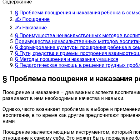
Содержание
§ Проблема поощрения и наказания ребенка в семь
✍ Поощрение
✍ Наказание
§ Преимущества ненасильственных методов воспит
Преимущества ненасильственных методов воспитан
§ Формирование культуры поощрения ребенка в се
§ Пути, средства и приемы построения взаимоотнош
§ Методы поощрения и наказания учащихся
§ Педагогическая помощь в решении трудных проб
§ Проблема поощрения и наказания р
Поощрение и наказание – два важных аспекта воспитани
развивают в нем необходимые качества и навыки.
Однако, часто возникает проблема в выборе и применен
воспитания, в то время как другие предпочитают примен
ними.
Поощрение является мощным инструментом, который пом
отношение к самому себе. Это может быть проявление бла