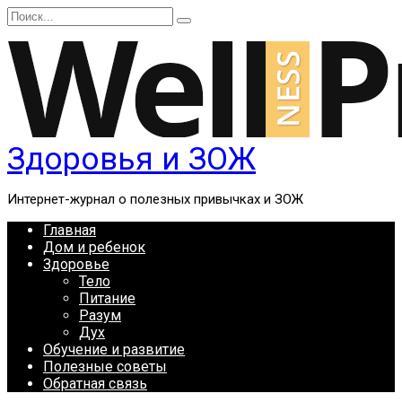
Перейти
Search
к
for:
содержанию
Здоровья и ЗОЖ
Интернет-журнал о полезных привычках и ЗОЖ
Главная
Дом и ребенок
Здоровье
Тело
Питание
Разум
Дух
Обучение и развитие
Полезные советы
Обратная связь