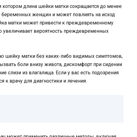
ри котором длина шейки матки сокращается до менее
т у беременных женщин и может повлиять на исход
ейка матки может привести к преждевременному
то увеличивает вероятность преждевременных
ю шейку матки без каких-либо видимых симптомов,
вызвать боли внизу живота, дискомфорт при сидении
е слизи из влагалища. Если у вас есть подозрения
я к врачу для диагностики и лечения.
рач может применить различные методы, включая