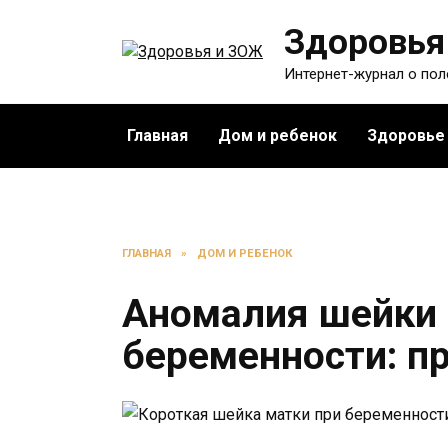
Перейти
Здоровья
к
содержанию
Интернет-журнал о по
Главная
Дом и ребенок
Здоровье
ГЛАВНАЯ
»
ДОМ И РЕБЕНОК
Аномалия шейки 
беременности: п