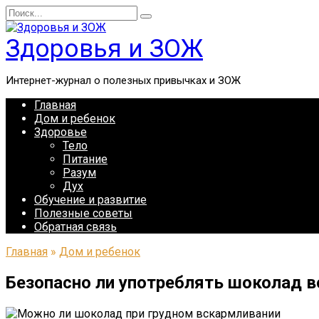
Перейти
Search
к
for:
содержанию
Здоровья и ЗОЖ
Интернет-журнал о полезных привычках и ЗОЖ
Главная
Дом и ребенок
Здоровье
Тело
Питание
Разум
Дух
Обучение и развитие
Полезные советы
Обратная связь
Главная
»
Дом и ребенок
Безопасно ли употреблять шоколад в