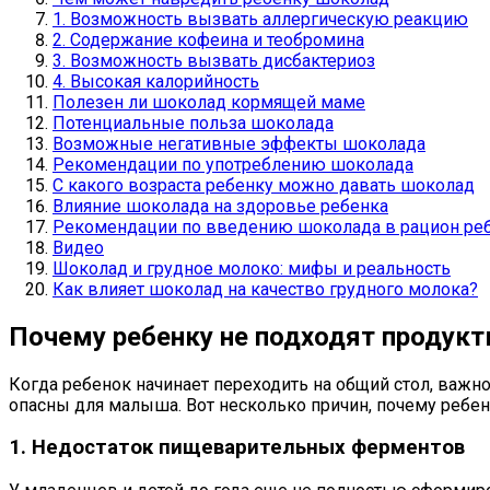
1. Возможность вызвать аллергическую реакцию
2. Содержание кофеина и теобромина
3. Возможность вызвать дисбактериоз
4. Высокая калорийность
Полезен ли шоколад кормящей маме
Потенциальные польза шоколада
Возможные негативные эффекты шоколада
Рекомендации по употреблению шоколада
С какого возраста ребенку можно давать шоколад
Влияние шоколада на здоровье ребенка
Рекомендации по введению шоколада в рацион ре
Видео
Шоколад и грудное молоко: мифы и реальность
Как влияет шоколад на качество грудного молока?
Почему ребенку не подходят продукт
Когда ребенок начинает переходить на общий стол, важно
опасны для малыша. Вот несколько причин, почему ребенк
1. Недостаток пищеварительных ферментов