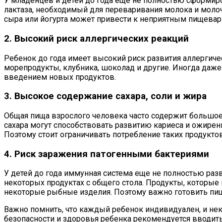
У младенцев и детей до года еще не полностью сформи
лактаза, необходимый для переваривания молока и моло
сыра или йогурта может привести к неприятным пищевар
2. Высокий риск аллергических реакций
Ребенок до года имеет высокий риск развития аллергичес
морепродукты, клубника, шоколад и другие. Иногда да
введением новых продуктов.
3. Высокое содержание сахара, соли и жира
Общая пища взрослого человека часто содержит большое
сахара могут способствовать развитию кариеса и ожирен
Поэтому стоит ограничивать потребление таких продуктов
4. Риск заражения патогенными бактериями
У детей до года иммунная система еще не полностью раз
некоторых продуктах с общего стола. Продукты, которы
некоторые рыбные изделия. Поэтому важно готовить пищ
Важно помнить, что каждый ребенок индивидуален, и не
безопасности и здоровья ребенка рекомендуется вводить