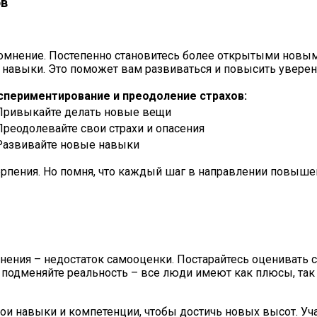
ов
амомнение. Постепенно становитесь более открытыми нов
е навыки. Это поможет вам развиваться и повысить уверен
спериментирование и преодоление страхов:
Привыкайте делать новые вещи
Преодолевайте свои страхи и опасения
Развивайте новые навыки
терпения. Но помня, что каждый шаг в направлении повы
ения – недостаток самооценки. Постарайтесь оценивать се
е подменяйте реальность – все люди имеют как плюсы, так
и навыки и компетенции, чтобы достичь новых высот. Уча