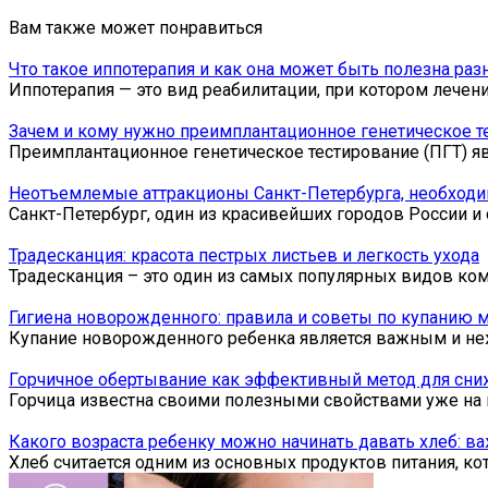
Вам также может понравиться
Что такое иппотерапия и как она может быть полезна ра
Иппотерапия — это вид реабилитации, при котором лечен
Зачем и кому нужно преимплантационное генетическое т
Преимплантационное генетическое тестирование (ПГТ) я
Неотъемлемые аттракционы Санкт-Петербурга, необходи
Санкт-Петербург, один из красивейших городов России и 
Традесканция: красота пестрых листьев и легкость ухода
Традесканция – это один из самых популярных видов ко
Гигиена новорожденного: правила и советы по купанию
Купание новорожденного ребенка является важным и не
Горчичное обертывание как эффективный метод для сни
Горчица известна своими полезными свойствами уже на 
Какого возраста ребенку можно начинать давать хлеб: 
Хлеб считается одним из основных продуктов питания, ко