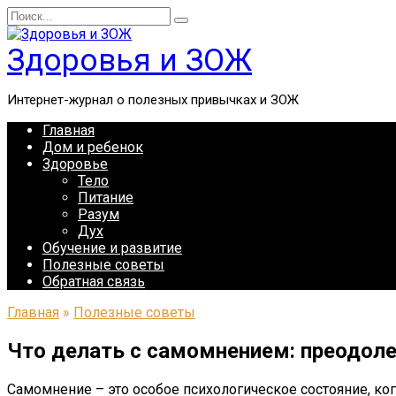
Перейти
Search
к
for:
содержанию
Здоровья и ЗОЖ
Интернет-журнал о полезных привычках и ЗОЖ
Главная
Дом и ребенок
Здоровье
Тело
Питание
Разум
Дух
Обучение и развитие
Полезные советы
Обратная связь
Главная
»
Полезные советы
Что делать с самомнением: преодоле
Самомнение – это особое психологическое состояние, когд