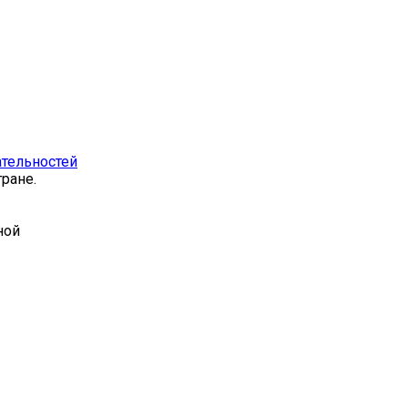
тельностей
ране.
ной