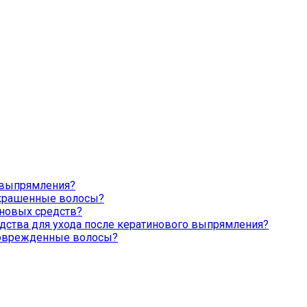
о выпрямления?
окрашенные волосы?
иновых средств?
дства для ухода после кератинового выпрямления?
поврежденные волосы?