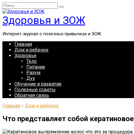
Перейти
Search
к
for:
содержанию
Здоровья и ЗОЖ
Интернет-журнал о полезных привычках и ЗОЖ
Главная
Дом и ребенок
Здоровье
Тело
Питание
Разум
Дух
Обучение и развитие
Полезные советы
Обратная связь
Главная
»
Дом и ребенок
Что представляет собой кератиновое