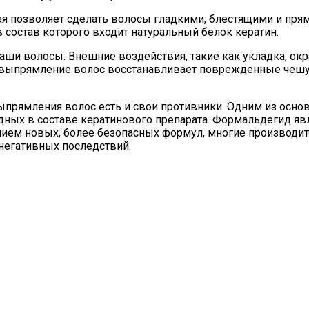
ая позволяет сделать волосы гладкими, блестящими и пря
 состав которого входит натуральный белок кератин.
ши волосы. Внешние воздействия, такие как укладка, ок
е выпрямление волос восстанавливает поврежденные чешуй
ыпрямления волос есть и свои противники. Одним из осн
дных в составе кератинового препарата. Формальдегид я
ением новых, более безопасных формул, многие производи
негативных последствий.