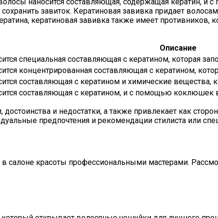
на волосы наносится составляющая, содержащая кератин, 
 и сохранить завиток. Кератиновая завивка придает волоса
ератина, кератиновая завивка также имеет противников,
Описание
ится специальная составляющая с кератином, которая запо
ится концентрированная составляющая с кератином, котор
сится составляющая с кератином и химические вещества, 
сится составляющая с кератином, и с помощью коклюшек 
 достоинства и недостатки, а также привлекает как сторо
дуальные предпочтения и рекомендации стилиста или спец
в салоне красоты профессиональными мастерами. Рассмот
который открывает волосяные чешуйки для лучшего прон