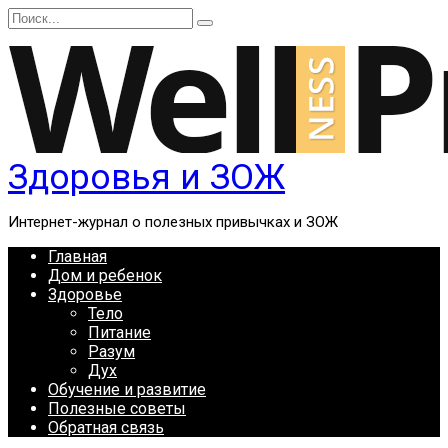
Перейти
Search
к
for:
содержанию
Здоровья и ЗОЖ
Интернет-журнал о полезных привычках и ЗОЖ
Главная
Дом и ребенок
Здоровье
Тело
Питание
Разум
Дух
Обучение и развитие
Полезные советы
Обратная связь