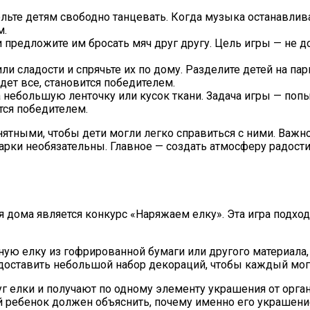
льте детям свободно танцевать. Когда музыка останавливае
м.
и предложите им бросать мяч друг другу. Цель игры — не д
ли сладости и спрячьте их по дому. Разделите детей на па
ет все, становится победителем.
 небольшую ленточку или кусок ткани. Задача игры — попыт
тся победителем.
ятными, чтобы дети могли легко справиться с ними. Важно
рки необязательны. Главное — создать атмосферу радости
 дома является конкурс «Наряжаем елку». Эта игра подход
ую елку из гофрированной бумаги или другого материала,
доставить небольшой набор декораций, чтобы каждый мог 
уг елки и получают по одному элементу украшения от орган
 ребенок должен объяснить, почему именно его украшени