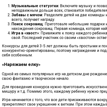
Музыкальные статуэтки
: Включите музыку и позво
неподвижным дольше всех, становится победителе
Забавы с мячом
: Разделите детей на две команды 
всего, получает награду.
Поиск сокровищ
: Приготовьте небольшие подарки и
нахождения сокровищ. Первая команда, которая найд
Игра в «хвост»
: Привяжите к поясу каждого ребенка
свой. Последний участник со своим «хвостом» остае
Конкурсы для детей 3-5 лет должны быть простыми и пон
конкурентно-ориентированы, поэтому награждение и пода
себя особенным.
«Наряжаем елку»
Одной из самых популярных игр на детском дне рождения
свою фантазию и творческое начало.
Для проведения конкурса нужно приготовить искусственн
мишуру и т.д. Помимо этого, каждому ребенку нужно пре
Игра начинается с того, что все дети присаживаются вокр
прикрепляют свое украшение к веткам. При этом каждый