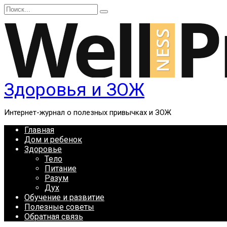
Перейти
Search
к
for:
содержанию
Здоровья и ЗОЖ
Интернет-журнал о полезных привычках и ЗОЖ
Главная
Дом и ребенок
Здоровье
Тело
Питание
Разум
Дух
Обучение и развитие
Полезные советы
Обратная связь