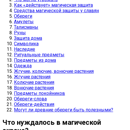
Как «действует» магическая защита
Средства магической защиты у славян
Обереги
Амулеты
Талисманы
Руны
Защита дома
Символика
Наследие
Ритуальные предметы
Предметы из дома
Одежда
Жгучие, колючие, вонючие растения
Жгучие растения
Колючие растения
Вонючие растения
Предметы покойников
Обереги-слова
Обереги-действия
Могут ли древние обереги быть полезными?
Что нуждалось в магической