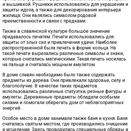
и вышивкой. Рушники использовались для украшения и
защиты идола, а также для декорирования интерьера
жилища. Они являлись символом родовой
преемственности и связи с предками.
Также в славянской культуре большое значение
придавалось печатям. Печати использовались для
защиты от злых сил и привлечения удачи. Наиболее
распространенной была печать в форме кольца. На
такой печати вырезались различные символы и знаки,
которые считались магическими. Такая печать носилась
на пальце и считалась мощным амулетом.
В доме славян необходимо было также содержать
предметы из дерева. Они привлекали здоровье, силу и
благополучие. В качестве таких предметов
использовались различные статуэтки, резные фигуры и
амулеты. Деревянные предметы обладали особыми
силами и помогали оберегать дом от неблагоприятных
энергий.
Особое место в доме занимали также баня и кухня. Баня
считалась святым местом, где производились очищение
и исцеление. Здесь проводились специальные обряды и