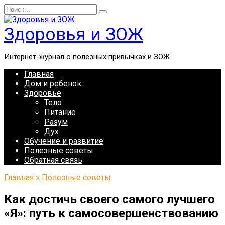
Перейти
Search
к
for:
содержанию
Здоровья и ЗОЖ
Интернет-журнал о полезных привычках и ЗОЖ
Главная
Дом и ребенок
Здоровье
Тело
Питание
Разум
Дух
Обучение и развитие
Полезные советы
Обратная связь
Главная
»
Полезные советы
Как достичь своего самого лучшего
«Я»: путь к самосовершенствованию