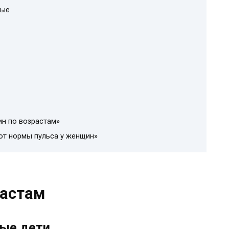
лые
ин по возрастам»
от нормы пульса у женщин»
растам
ные дети