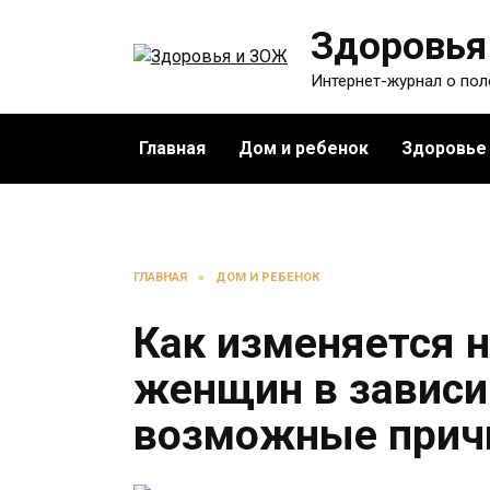
Перейти
Здоровья
к
содержанию
Интернет-журнал о по
Главная
Дом и ребенок
Здоровье
ГЛАВНАЯ
»
ДОМ И РЕБЕНОК
Как изменяется н
женщин в зависи
возможные прич