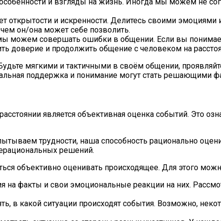
 особенности и взгляды на жизнь. Иногда мы можем не со
ет открытости и искренности. Делитесь своими эмоциями 
 чем он/она может себе позволить.
 мы можем совершать ошибки в общении. Если вы понимаете
ть доверие и продолжить общение с человеком на расстоя
 Будьте мягкими и тактичными в своём общении, проявляй
ональная поддержка и понимание могут стать решающими ф
сстоянии является объективная оценка событий. Это озна
спытываем трудности, наша способность рационально оцен
нерациональных решений.
иться объективно оценивать происходящее. Для этого мож
ия на факты и свои эмоциональные реакции на них. Рассмо
ять, в какой ситуации происходят события. Возможно, нек