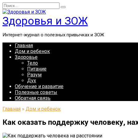
Перейти
Search
к
for:
содержанию
Здоровья и ЗОЖ
Интернет-журнал о полезных привычках и ЗОЖ
Главная
Дом и ребенок
Здоровье
Тело
Питание
Разум
Дух
Обучение и развитие
Полезные советы
Обратная связь
Главная
»
Дом и ребенок
Как оказать поддержку человеку, на