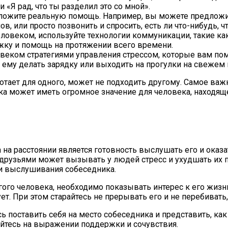
 «Я рад, что ты разделил это со мной».
ложите реальную помощь. Например, вы можете предложит
, или просто позвонить и спросить, есть ли что-нибудь, ч
ловеком, используйте технологии коммуникации, такие как
жку и помощь на протяжении всего времени.
веком стратегиями управления стрессом, которые вам по
ему делать зарядку или выходить на прогулки на свежем 
аботает для одного, может не подходить другому. Самое ва
может иметь огромное значение для человека, находящег
а расстоянии является готовность выслушать его и оказ
и друзьями может вызывать у людей стресс и ухудшать их 
и выслушивания собеседника.
ого человека, необходимо показывать интерес к его жизн
ует. При этом старайтесь не прерывать его и не перебиват
 поставить себя на место собеседника и представить, как
уйтесь на выражении поддержки и сочувствия.