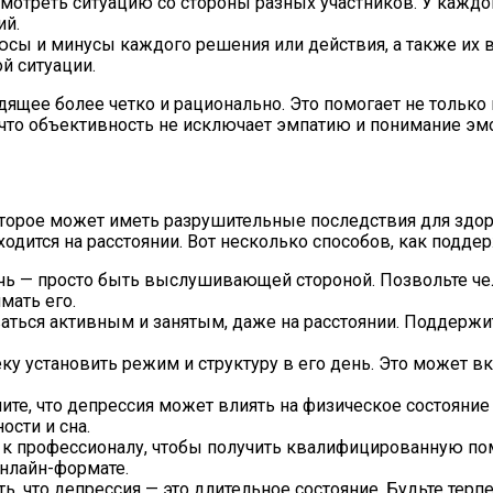
смотреть ситуацию со стороны разных участников. У кажд
ий.
люсы и минусы каждого решения или действия, а также их 
й ситуации.
ящее более четко и рационально. Это помогает не только 
то объективность не исключает эмпатию и понимание эмоц
оторое может иметь разрушительные последствия для здо
одится на расстоянии. Вот несколько способов, как поддер
ь — просто быть выслушивающей стороной. Позвольте чел
мать его.
ться активным и занятым, даже на расстоянии. Поддержите
ку установить режим и структуру в его день. Это может в
те, что депрессия может влиять на физическое состояние
ости и сна.
 к профессионалу, чтобы получить квалифицированную п
онлайн-формате.
 что депрессия — это длительное состояние. Будьте терп