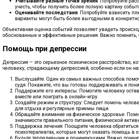
Учитывайте разные точки зрения
. Попробуйте рас
учесть, чтобы получить более полную картину событ
Оценивайте последствия
. Попробуйте взвесить п
варианты могут быть более выгодными в конкретно
Объективная оценка событий позволяет увидеть происход
обоснованные и эффективные решения. Важно помнить, ч
Помощь при депрессии
Депрессия — это серьезное психическое расстройство, к
человеку, страдающему депрессией, особенно если он нах
Выслушайте: Один из самых важных способов помоч
судя. Покажите, что вы готовы поддерживать и пони
Поддержите его интересы: Помогите человеку остава
вместе или поиграть в онлайн-игру.
Создайте режим и структуру: Следует помочь челове
для отдыха и регулярные приемы пищи.
Обращайте внимание на физическое здоровье: Помни
значимости правильного питания, физической активн
Поддержка лечения: Поощрите человека обратиться
психотерапевтах, которые могут оказать помощь в 
Будьте терпеливыми и понимающими: Важно помнить,