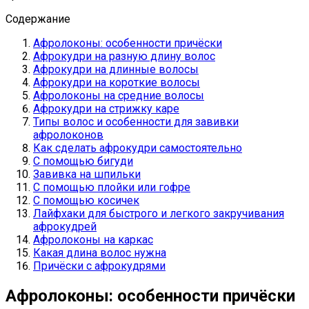
Содержание
Афролоконы: особенности причёски
Афрокудри на разную длину волос
Афрокудри на длинные волосы
Афрокудри на короткие волосы
Афролоконы на средние волосы
Афрокудри на стрижку каре
Типы волос и особенности для завивки
афролоконов
Как сделать афрокудри самостоятельно
С помощью бигуди
Завивка на шпильки
С помощью плойки или гофре
С помощью косичек
Лайфхаки для быстрого и легкого закручивания
афрокудрей
Афролоконы на каркас
Какая длина волос нужна
Причёски с афрокудрями
Афролоконы: особенности причёски