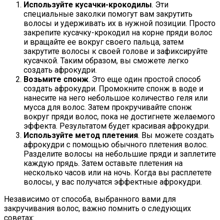
Используйте кусачки-крокодилы
. Эти
специальные заколки помогут вам закрутить
волосы и удерживать их в нужной позиции. Просто
закрепите кусачку-крокодил на корне пряди волос
и вращайте ее вокруг своего пальца, затем
закрутите волосы к своей голове и зафиксируйте
кусачкой. Таким образом, вы сможете легко
создать афрокудри.
Возьмите спонж
. Это еще один простой способ
создать афрокудри. Промокните спонж в воде и
нанесите на него небольшое количество геля или
мусса для волос. Затем прокручивайте спонж
вокруг пряди волос, пока не достигнете желаемого
эффекта. Результатом будет красивая афрокудри.
Используйте метод плетения
. Вы можете создать
афрокудри с помощью обычного плетения волос.
Разделите волосы на небольшие пряди и заплетите
каждую прядь. Затем оставьте плетения на
несколько часов или на ночь. Когда вы расплетете
волосы, у вас получатся эффектные афрокудри.
Независимо от способа, выбранного вами для
закручивания волос, важно помнить о следующих
советах: