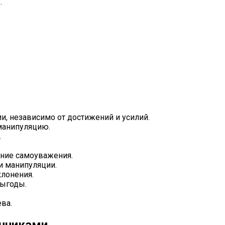
.
, независимо от достижений и усилий.
манипуляцию.
.
ение самоуважения.
и манипуляции.
клонения.
выгоды.
ва.
енниками