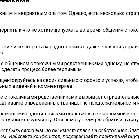
ым и неприятным опытом. Однако, есть несколько стратег
терпеть и что не хотите допускать во время общения с то
твие и не сгорять на родственниках, даже если они устр
ю.
 с общением с токсичными родственниками одному, не сте
 сделать процесс более терпимым.
центрируйтесь на своих сильных сторонах и успехах, чтобы
льных видений и комментариев.
е с токсичными родственниками вызывает отрицательные э
авливайте определенные границы по продолжительности и 
токсичными родственниками становится невыносимой и не
логу или консультанту. Они помогут вам разобраться в сит
т быть сложным, но вы имеете право на собственное благоп
м. Избегайте конфликтов, поддерживайте позитивный внутр