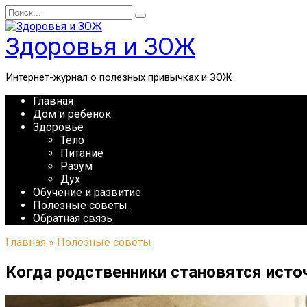
Перейти
Search
к
for:
содержанию
Здоровья и ЗОЖ
Интернет-журнал о полезных привычках и ЗОЖ
Главная
Дом и ребенок
Здоровье
Тело
Питание
Разум
Дух
Обучение и развитие
Полезные советы
Обратная связь
Главная
»
Полезные советы
Когда родственники становятся исто