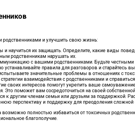
енников
и родственниками и улучшить свою жизнь:
 и научиться их защищать. Определите, какие виды поведе
чным родственникам нарушать их.
муникацию с вашими родственниками. Будьте честными и 
но устанавливайте правила для разговоров и старайтесь в
испытываете значительные проблемы в отношениях с токс
 стратегии взаимодействия с родственниками и справитьс
итие своих интересов помогут укрепить ваше самоуважение
я. Это поможет вам сосредоточиться на своей собственной
ся к другим членам семьи или друзьям за поддержкой. Рас
шнюю перспективу и поддержку для преодоления сложной 
да возможно полностью избавиться от токсичных родствен
циональное благополучие.