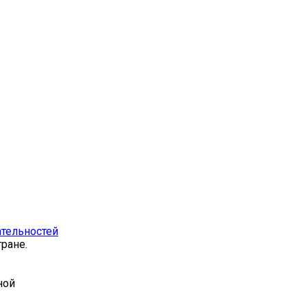
тельностей
ране.
ной