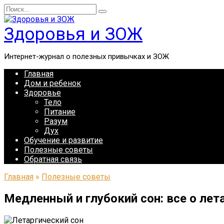
Перейти
Search
к
for:
содержанию
Здоровья и ЗОЖ
Интернет-журнал о полезных привычках и ЗОЖ
Главная
Дом и ребенок
Здоровье
Тело
Питание
Разум
Дух
Обучение и развитие
Полезные советы
Обратная связь
Главная
»
Полезные советы
Медленный и глубокий сон: все о лет