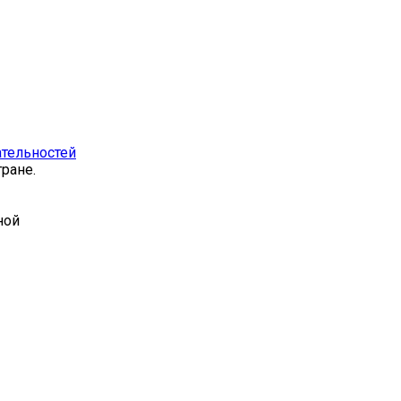
тельностей
ране.
ной