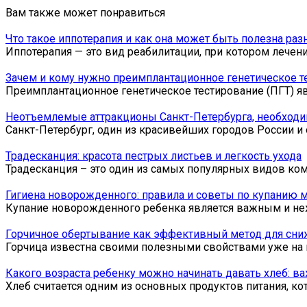
Вам также может понравиться
Что такое иппотерапия и как она может быть полезна ра
Иппотерапия — это вид реабилитации, при котором лечен
Зачем и кому нужно преимплантационное генетическое т
Преимплантационное генетическое тестирование (ПГТ) я
Неотъемлемые аттракционы Санкт-Петербурга, необходи
Санкт-Петербург, один из красивейших городов России и 
Традесканция: красота пестрых листьев и легкость ухода
Традесканция – это один из самых популярных видов ко
Гигиена новорожденного: правила и советы по купанию
Купание новорожденного ребенка является важным и не
Горчичное обертывание как эффективный метод для сни
Горчица известна своими полезными свойствами уже на 
Какого возраста ребенку можно начинать давать хлеб: 
Хлеб считается одним из основных продуктов питания, ко