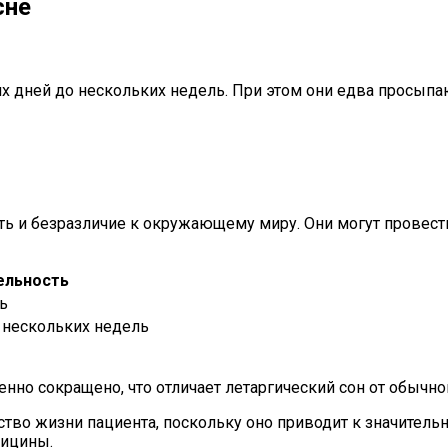
сне
х дней до нескольких недель. При этом они едва просыпаю
 и безразличие к окружающему миру. Они могут провести
ельность
ь
 нескольких недель
нно сокращено, что отличает летаргический сон от обычног
ство жизни пациента, поскольку оно приводит к значитель
дицины.