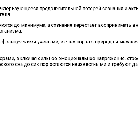
рактеризующееся продолжительной потерей сознания и акти
твия.
ются до минимума, а сознание перестает воспринимать вн
рганизма.
е французскими учеными, и с тех пор его природа и меха
рами, включая сильное эмоциональное напряжение, стрес
ческого сна до сих пор остаются неизвестными и требуют 