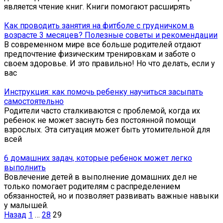
является чтение книг. Книги помогают расширять
Как проводить занятия на фитболе с грудничком в
возрасте 3 месяцев? Полезные советы и рекомендации
В современном мире все больше родителей отдают
предпочтение физическим тренировкам и заботе о
своем здоровье. И это правильно! Но что делать, если у
вас
Инструкция: как помочь ребенку научиться засыпать
самостоятельно
Родители часто сталкиваются с проблемой, когда их
ребенок не может заснуть без постоянной помощи
взрослых. Эта ситуация может быть утомительной для
всей
6 домашних задач, которые ребенок может легко
выполнить
Вовлечение детей в выполнение домашних дел не
только помогает родителям с распределением
обязанностей, но и позволяет развивать важные навыки
у малышей.
Пагинация
Назад
1
…
28
29