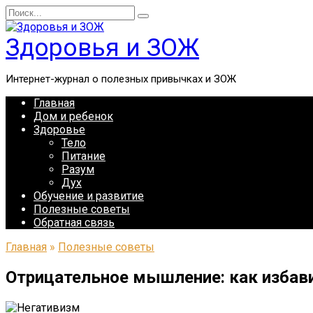
Перейти
Search
к
for:
содержанию
Здоровья и ЗОЖ
Интернет-журнал о полезных привычках и ЗОЖ
Главная
Дом и ребенок
Здоровье
Тело
Питание
Разум
Дух
Обучение и развитие
Полезные советы
Обратная связь
Главная
»
Полезные советы
Отрицательное мышление: как избави