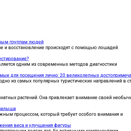
зным группам людей
ие и восстановление происходят с помощью лошадей.
естирование?
вляется одним из современных методов диагностики
мые для посещения лично: 20 великолепных достопримеча
одно из самых популярных туристических направлений в ст
мнатных растений. Она привлекает внимание своей необыч
 малыша
жным процессом, который требует особого внимания и
жения веса и улучшения фигуры
протяжении долгих лет. Ее активными компонентами