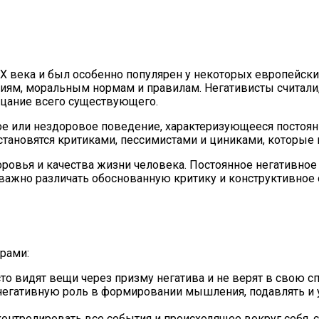
IX века и был особенно популярен у некоторых европейск
, моральным нормам и правилам. Негативисты считали, ч
рицание всего существующего.
кое или нездоровое поведение, характеризующееся посто
становятся критиками, пессимистами и циниками, которые
ровья и качества жизни человека. Постоянное негативно
у важно различать обоснованную критику и конструктивно
рами:
о видят вещи через призму негатива и не верят в свою сп
егативную роль в формировании мышления, подавлять и ун
онтролировать все события и происходящее вокруг себя, с