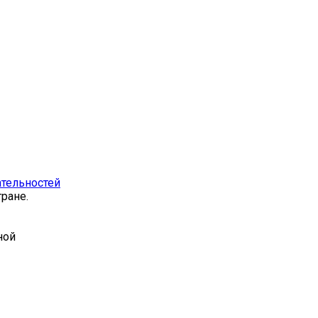
тельностей
ране.
ной