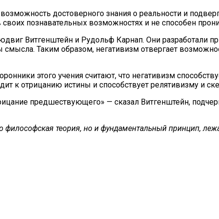
т возможность достоверного знания о реальности и подве
в своих познавательных возможностях и не способен прони
виг Витгенштейн и Рудольф Карнап. Они разработали при
смысла. Таким образом, негативизм отвергает возможнос
ронники этого учения считают, что негативизм способств
дит к отрицанию истины и способствует релятивизму и ск
трицание предшествующего» — сказал Витгенштейн, подчер
сто философская теория, но и фундаментальный принцип, л