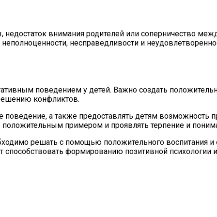
, недостаток внимания родителей или соперничество межд
во неполноценности, несправедливости и неудовлетворенн
егативным поведением у детей. Важно создать положитель
 решению конфликтов.
е поведение, а также предоставлять детям возможность пр
 положительным примером и проявлять терпение и понима
обходимо решать с помощью положительного воспитания и 
т способствовать формированию позитивной психологии и