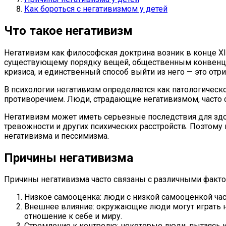
Как бороться с негативизмом у детей
Что такое негативизм
Негативизм как философская доктрина возник в конце X
существующему порядку вещей, общественным конвенциям
кризиса, и единственный способ выйти из него — это от
В психологии негативизм определяется как патологичес
противоречием. Люди, страдающие негативизмом, часто 
Негативизм может иметь серьезные последствия для здо
тревожности и других психических расстройств. Поэтом
негативизма и пессимизма.
Причины негативизма
Причины негативизма часто связаны с различными факто
Низкое самооценка: люди с низкой самооценкой част
Внешнее влияние: окружающие люди могут играть н
отношение к себе и миру.
Стремление к контролю: некоторые люди, пытаясь к