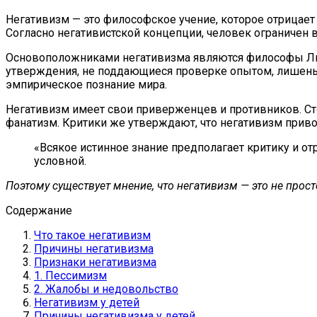
Негативизм — это философское учение, которое отрицае
Согласно негативистской концепции, человек ограничен 
Основоположниками негативизма являются философы Люд
утверждения, не поддающиеся проверке опытом, лишены 
эмпирическое познание мира.
Негативизм имеет свои приверженцев и противников. Сто
фанатизм. Критики же утверждают, что негативизм приво
«Всякое истинное знание предполагает критику и о
условной.
Поэтому существует мнение, что негативизм — это не про
Содержание
Что такое негативизм
Причины негативизма
Признаки негативизма
1. Пессимизм
2. Жалобы и недовольство
Негативизм у детей
Причины негативизма у детей