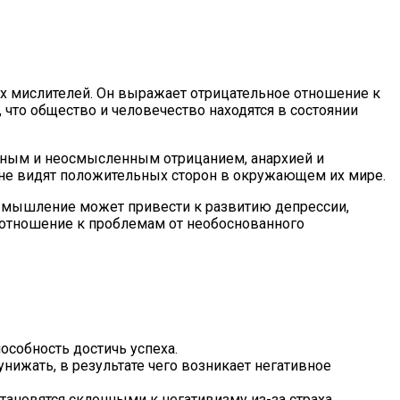
их мислителей. Он выражает отрицательное отношение к
то общество и человечество находятся в состоянии
янным и неосмысленным отрицанием, анархией и
 не видят положительных сторон в окружающем их мире.
е мышление может привести к развитию депрессии,
е отношение к проблемам от необоснованного
особность достичь успеха.
ижать, в результате чего возникает негативное
тановятся склонными к негативизму из-за страха