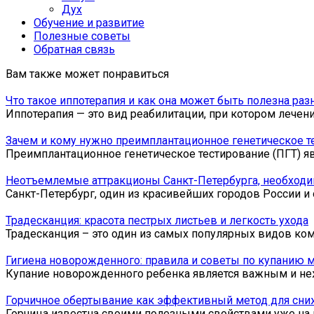
Дух
Обучение и развитие
Полезные советы
Обратная связь
Вам также может понравиться
Что такое иппотерапия и как она может быть полезна ра
Иппотерапия — это вид реабилитации, при котором лечен
Зачем и кому нужно преимплантационное генетическое т
Преимплантационное генетическое тестирование (ПГТ) я
Неотъемлемые аттракционы Санкт-Петербурга, необходи
Санкт-Петербург, один из красивейших городов России и 
Традесканция: красота пестрых листьев и легкость ухода
Традесканция – это один из самых популярных видов ко
Гигиена новорожденного: правила и советы по купанию
Купание новорожденного ребенка является важным и не
Горчичное обертывание как эффективный метод для сни
Горчица известна своими полезными свойствами уже на 