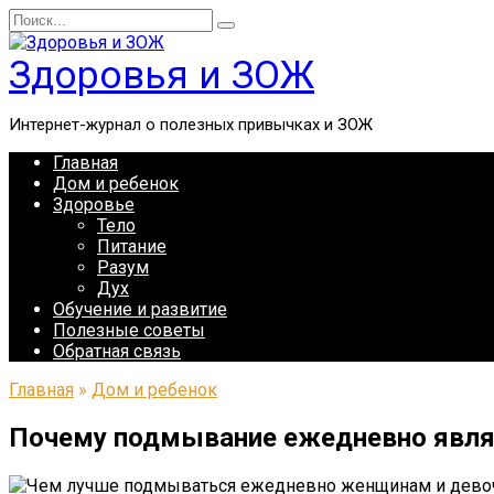
Перейти
Search
к
for:
содержанию
Здоровья и ЗОЖ
Интернет-журнал о полезных привычках и ЗОЖ
Главная
Дом и ребенок
Здоровье
Тело
Питание
Разум
Дух
Обучение и развитие
Полезные советы
Обратная связь
Главная
»
Дом и ребенок
Почему подмывание ежедневно явля