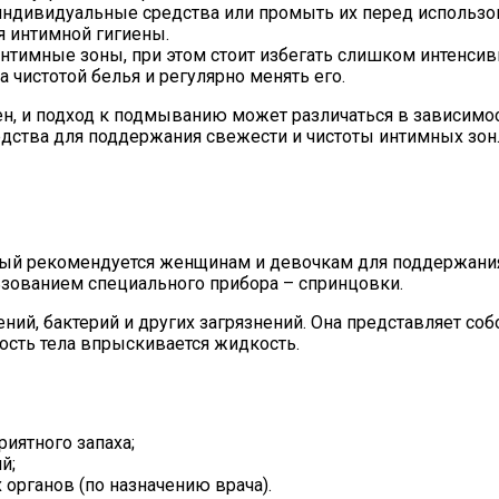
индивидуальные средства или промыть их перед использо
я интимной гигиены.
имные зоны, при этом стоит избегать слишком интенсивн
чистотой белья и регулярно менять его.
н, и подход к подмыванию может различаться в зависимос
едства для поддержания свежести и чистоты интимных зон
рый рекомендуется женщинам и девочкам для поддержания
зованием специального прибора – спринцовки.
ий, бактерий и других загрязнений. Она представляет соб
лость тела впрыскивается жидкость.
иятного запаха;
й;
органов (по назначению врача).