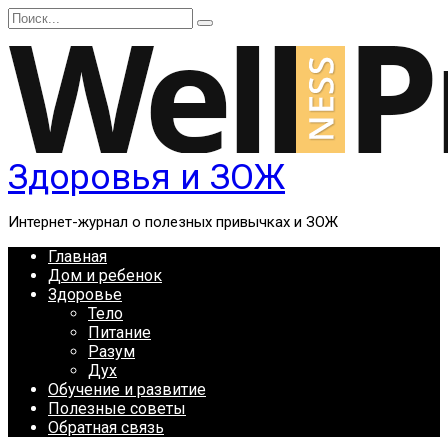
Перейти
Search
к
for:
содержанию
Здоровья и ЗОЖ
Интернет-журнал о полезных привычках и ЗОЖ
Главная
Дом и ребенок
Здоровье
Тело
Питание
Разум
Дух
Обучение и развитие
Полезные советы
Обратная связь