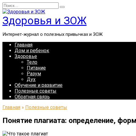
Перейти
Search
к
for:
содержанию
Здоровья и ЗОЖ
Интернет-журнал о полезных привычках и ЗОЖ
Главная
Дом и ребенок
Здоровье
Тело
Питание
Разум
Дух
Обучение и развитие
Полезные советы
Обратная связь
Главная
»
Полезные советы
Понятие плагиата: определение, фо