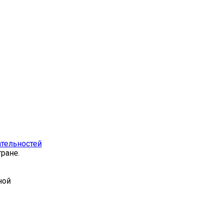
тельностей
ране.
ной