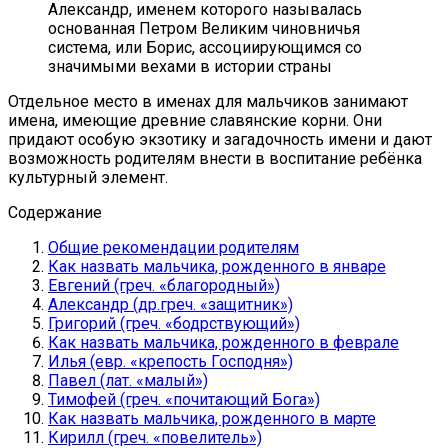
Александр, именем которого называлась
основанная Петром Великим чиновничья
система, или Борис, ассоциирующимся со
значимыми вехами в истории страны
Отдельное место в именах для мальчиков занимают
имена, имеющие древние славянские корни. Они
придают особую экзотику и загадочность имени и дают
возможность родителям внести в воспитание ребёнка
культурный элемент.
Содержание
Общие рекомендации родителям
Как назвать мальчика, рожденного в январе
Евгений (греч. «благородный»)
Александр (др.греч. «защитник»)
Григорий (греч. «бодрствующий»)
Как назвать мальчика, рожденного в феврале
Илья (евр. «крепость Господня»)
Павел (лат. «малый»)
Тимофей (греч. «почитающий Бога»)
Как назвать мальчика, рожденного в марте
Кирилл (греч. «повелитель»)