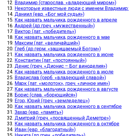
Владимир (старослав. «владеющий миром»)
Некоторые известные люди с именем Владимир:
Даниил (евр. «Бог мой судья»)
Как назвать мальчика, рожденного в апреле
Андрей (др.греч. «мужественный»)
Виктор (лат. «победитель»)
Как назвать мальчика, рожденного в мае
Максим (лат. «величайший»)
Глеб (др.герм. «защищаемый Богом»)
Как назвать мальчика, рожденного в июне
Константин (лат. «постоянный»)
Денис (греч. «Дионис – Бог виноделия»)
Как назвать мальчика, рожденного в июле
Владислав (серб. «владеющий славой»)
Марк (лат. «молоток», греч. «личное имя»)
Как назвать мальчика, рожденного в августе
Борис (слав. «борющийся»)
Егор, Юрий (греч. «земледелец»)
Как назвать мальчика, рожденного в сентябре
Захар (евр. «память»)
Дмитрий (греч. «посвященный Деметре»)
Как назвать мальчика, рожденного в октябре
Иван (евр. «благодатный»)
Никита (др.греч. «победитель»)