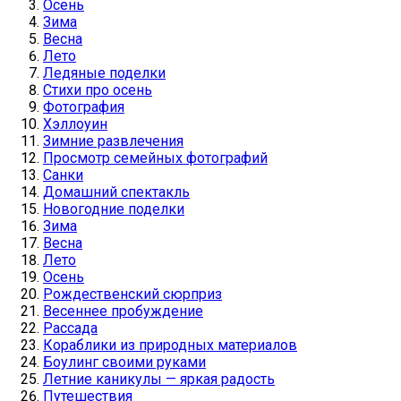
Осень
Зима
Весна
Лето
Ледяные поделки
Стихи про осень
Фотография
Хэллоуин
Зимние развлечения
Просмотр семейных фотографий
Санки
Домашний спектакль
Новогодние поделки
Зима
Весна
Лето
Осень
Рождественский сюрприз
Весеннее пробуждение
Рассада
Кораблики из природных материалов
Боулинг своими руками
Летние каникулы — яркая радость
Путешествия