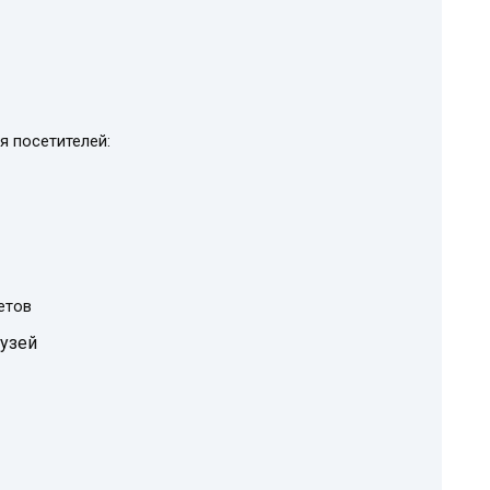
я посетителей:
етов
узей