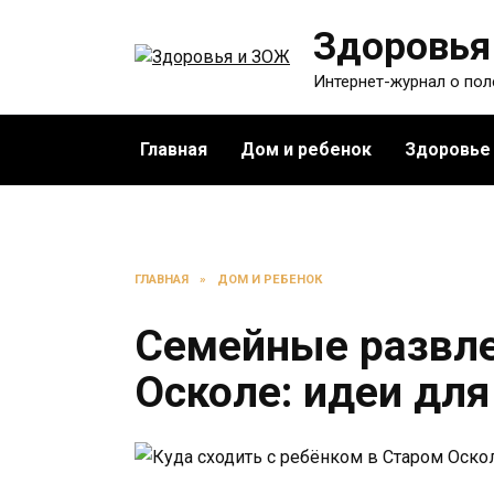
Перейти
Здоровья
к
содержанию
Интернет-журнал о по
Главная
Дом и ребенок
Здоровье
ГЛАВНАЯ
»
ДОМ И РЕБЕНОК
Семейные развле
Осколе: идеи для