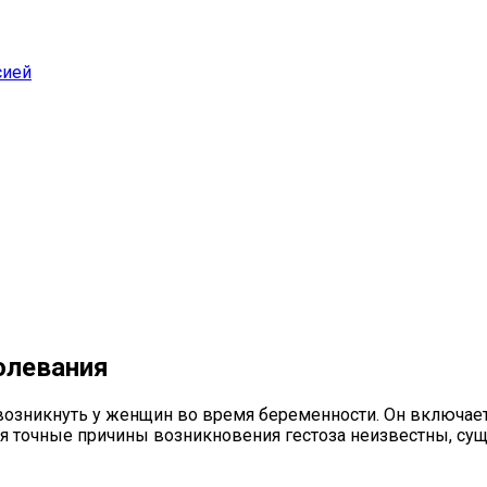
сией
олевания
возникнуть у женщин во время беременности. Он включает 
я точные причины возникновения гестоза неизвестны, сущ