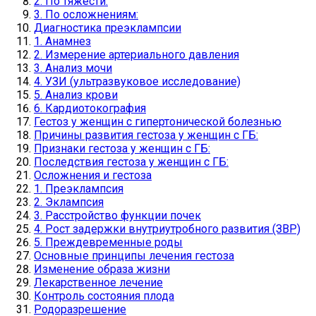
2. По тяжести:
3. По осложнениям:
Диагностика преэклампсии
1. Анамнез
2. Измерение артериального давления
3. Анализ мочи
4. УЗИ (ультразвуковое исследование)
5. Анализ крови
6. Кардиотокография
Гестоз у женщин с гипертонической болезнью
Причины развития гестоза у женщин с ГБ:
Признаки гестоза у женщин с ГБ:
Последствия гестоза у женщин с ГБ:
Осложнения и гестоза
1. Преэклампсия
2. Эклампсия
3. Расстройство функции почек
4. Рост задержки внутриутробного развития (ЗВР)
5. Преждевременные роды
Основные принципы лечения гестоза
Изменение образа жизни
Лекарственное лечение
Контроль состояния плода
Родоразрешение