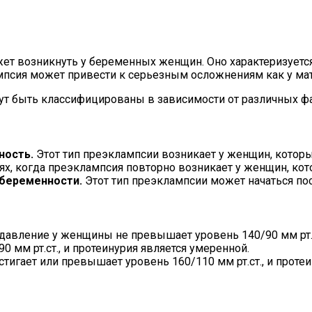
ожет возникнуть у беременных женщин. Оно характеризуе
псия может привести к серьезным осложнениям как у матер
ут быть классифицированы в зависимости от различных ф
ность.
Этот тип преэклампсии возникает у женщин, котор
ях, когда преэклампсия повторно возникает у женщин, кот
 беременности.
Этот тип преэклампсии может начаться по
 давление у женщины не превышает уровень 140/90 мм рт.ст
мм рт.ст., и протеинурия является умеренной.
тигает или превышает уровень 160/110 мм рт.ст., и проте