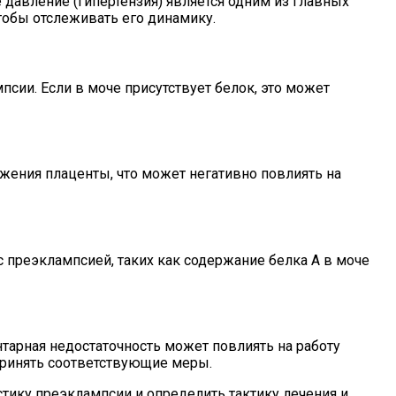
давление (гипертензия) является одним из главных
тобы отслеживать его динамику.
сии. Если в моче присутствует белок, это может
жения плаценты, что может негативно повлиять на
 преэклампсией, таких как содержание белка А в моче
тарная недостаточность может повлиять на работу
принять соответствующие меры.
тику преэклампсии и определить тактику лечения и