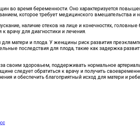
енщин во время беременности. Оно характеризуется пов
еванием, которое требует медицинского вмешательства и 
кание, наличие отеков на лице и конечностях, головные б
к врачу для диагностики и лечения.
 для матери и плода. У женщины риск развития преэкламп
льные последствия для плода, такие как задержка разви
 за своим здоровьем, поддерживать нормальное артериал
енщине следует обратиться к врачу и получить своевремен
ния и обеспечить благоприятный исход для матери и ребе
сс