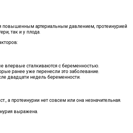
тся повышенным артериальным давлением, протеинурией
и, так и у плода.
акторов:
ые впервые сталкиваются с беременностью.
орые ранее уже перенесли это заболевание.
сле двадцати недель беременности.
., а протеинурии нет совсем или она незначительная.
инурия выражена.