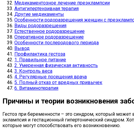
Медикаментозное лечение преэклампсии
Антигипертензивная терапия
Другие медикаменты
Особенности родоразрешения женщин с преэкламп
Виды родоразрешения
Естественное родоразрешение
Оперативное родоразрешение
Особенности послеродового периода
Вывод
Профилактика гестоза
1. Правильное питание
2. Умеренная физическая активность
3. Контроль веса
4. Регулярные посещения врача
5. Полный отказ от вредных привычек
6. Витаминотерапия
Причины и теории возникновения заб
Гестоз при беременности – это синдром, который может 
эклампсия и гестационный гипертонический синдром. Хот
которые могут способствовать его возникновению.