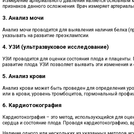
Измерение артериального давления является основным м
признаков данного осложнения. Врач измеряет артериал
3. Анализ мочи
Анализ мочи проводится для выявления наличия белка (пр
указывать на развитие преэклампсии.
4. УЗИ (ультразвуковое исследование)
УЗИ проводится для оценки состояния плода и плаценты
развитие плода. УЗИ позволяет выявить эти изменения и 
5. Анализ крови
Анализ крови может быть проведен для определения уров
или в крови, уровень тромбоцитов, гормональный профил
6. Кардиотокография
Кардиотокография – это метод, использующийся для оцен
сердца и состояние плода. Проводя кардиотокографию, 
Наличие одного или нескольких из указанных методов ис