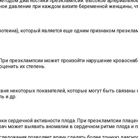
етодом диагностики преэклампсии. Высокое артериальное 
ьное давление при каждом визите беременной женщины, ч
отеина), который является еще одним признаком преэкламп
. При преэклампсии может произойти нарушение кровоснаб
оценить их степень.
ня некоторых показателей, которые могут быть связаны с
ь и др.
ки сердечной активности плода. При преэклампсии плацен
врач может выявить аномалии в сердечном ритме плода и 
следования позволяет врачу сделать более точную диагнос