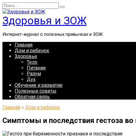
Перейти
Search
к
for:
содержанию
Здоровья и ЗОЖ
Интернет-журнал о полезных привычках и ЗОЖ
Главная
Дом и ребенок
Здоровье
Тело
Питание
Разум
Дух
Обучение и развитие
Полезные советы
Обратная связь
Главная
»
Дом и ребенок
Симптомы и последствия гестоза во