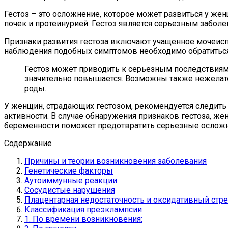
Гестоз – это осложнение, которое может развиться у ж
почек и протеинурией. Гестоз является серьезным забол
Признаки развития гестоза включают учащенное мочеиспус
наблюдения подобных симптомов необходимо обратиться 
Гестоз может приводить к серьезным последствиям
значительно повышается. Возможны также нежелате
роды.
У женщин, страдающих гестозом, рекомендуется следить
активности. В случае обнаружения признаков гестоза, ж
беременности поможет предотвратить серьезные осложне
Содержание
Причины и теории возникновения заболевания
Генетические факторы
Аутоиммунные реакции
Сосудистые нарушения
Плацентарная недостаточность и оксидативный стре
Классификация преэклампсии
1. По времени возникновения: