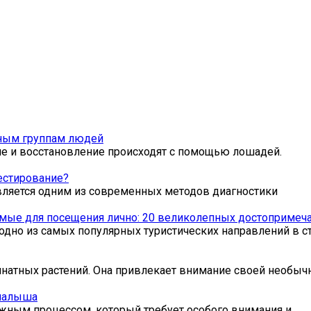
зным группам людей
ие и восстановление происходят с помощью лошадей.
естирование?
вляется одним из современных методов диагностики
мые для посещения лично: 20 великолепных достопримеча
одно из самых популярных туристических направлений в ст
мнатных растений. Она привлекает внимание своей необыч
 малыша
жным процессом, который требует особого внимания и