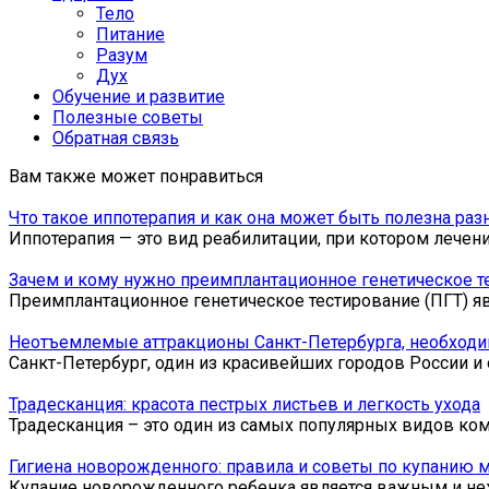
Тело
Питание
Разум
Дух
Обучение и развитие
Полезные советы
Обратная связь
Вам также может понравиться
Что такое иппотерапия и как она может быть полезна ра
Иппотерапия — это вид реабилитации, при котором лечен
Зачем и кому нужно преимплантационное генетическое т
Преимплантационное генетическое тестирование (ПГТ) я
Неотъемлемые аттракционы Санкт-Петербурга, необходи
Санкт-Петербург, один из красивейших городов России и 
Традесканция: красота пестрых листьев и легкость ухода
Традесканция – это один из самых популярных видов ко
Гигиена новорожденного: правила и советы по купанию
Купание новорожденного ребенка является важным и не