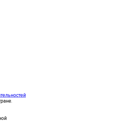
тельностей
ране.
ной