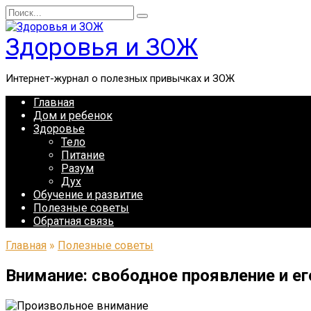
Перейти
Search
к
for:
содержанию
Здоровья и ЗОЖ
Интернет-журнал о полезных привычках и ЗОЖ
Главная
Дом и ребенок
Здоровье
Тело
Питание
Разум
Дух
Обучение и развитие
Полезные советы
Обратная связь
Главная
»
Полезные советы
Внимание: свободное проявление и ег