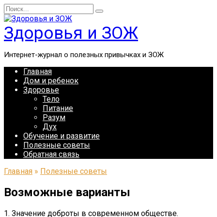
Перейти
Search
к
for:
содержанию
Здоровья и ЗОЖ
Интернет-журнал о полезных привычках и ЗОЖ
Главная
Дом и ребенок
Здоровье
Тело
Питание
Разум
Дух
Обучение и развитие
Полезные советы
Обратная связь
Главная
»
Полезные советы
Возможные варианты
1. Значение доброты в современном обществе.