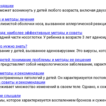
ендации
 может возникнуть у детей любого возраста, включая дву
ы и методы лечения
слизистой оболочки носа, вызванное аллергической реакци
года: наиболее эффективные методы и советы
адней части носоглотки. У ребенка в возрасте 3 лет аден
о нужно знать?
ание у детей, вызванное аденовирусами. Это вирусы, кот
 детей: понимание проблемы и методы ее решения
, представляет собой неврологическое заболевание, хара
 методы и рекомендации
остраненных патологий у детей. Он характеризуется посто
е советы и рекомендации
еживает множество изменений в своем теле. Однако, к со
 не слышали
мы, которое характеризуется воспалением бронхов и сужен