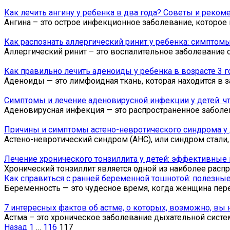
Как лечить ангину у ребенка в два года? Советы и реком
Ангина – это острое инфекционное заболевание, которое
Как распознать аллергический ринит у ребенка: симптом
Аллергический ринит – это воспалительное заболевание 
Как правильно лечить аденоиды у ребенка в возрасте 3 
Аденоиды — это лимфоидная ткань, которая находится в з
Симптомы и лечение аденовирусной инфекции у детей: чт
Аденовирусная инфекция — это распространенное заболев
Причины и симптомы астено-невротического синдрома у
Астено-невротический синдром (АНС), или синдром стали
Лечение хронического тонзиллита у детей: эффективные
Хронический тонзиллит является одной из наиболее распр
Как справиться с ранней беременной тошнотой: полезны
Беременность — это чудесное время, когда женщина пер
7 интересных фактов об астме, о которых, возможно, вы
Астма – это хроническое заболевание дыхательной систе
Пагинация
Назад
1
…
116
117