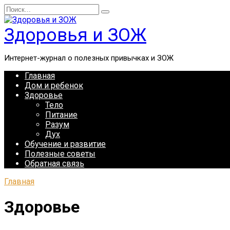
Перейти
Search
к
for:
содержанию
Здоровья и ЗОЖ
Интернет-журнал о полезных привычках и ЗОЖ
Главная
Дом и ребенок
Здоровье
Тело
Питание
Разум
Дух
Обучение и развитие
Полезные советы
Обратная связь
Главная
Здоровье